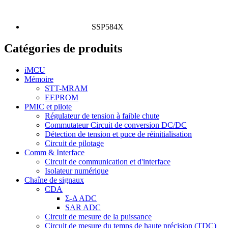
SSP584X
Catégories de produits
iMCU
Mémoire
STT-MRAM
EEPROM
PMIC et pilote
Régulateur de tension à faible chute
Commutateur Circuit de conversion DC/DC
Détection de tension et puce de réinitialisation
Circuit de pilotage
Comm & Interface
Circuit de communication et d'interface
Isolateur numérique
Chaîne de signaux
CDA
Σ-Δ ADC
SAR ADC
Circuit de mesure de la puissance
Circuit de mesure du temps de haute précision (TDC)