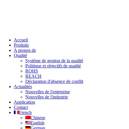
Accueil
Produits
A propos de
Qualité
Système de gestion de la qualité
Politique et objectifs de qualité
ROHS
REACH
Déclaration d'absence de conflit
Actualités
Nouvelles de l'entreprise
Nouvelles de l'industrie
Application
Contact
French
Chinese
English
German