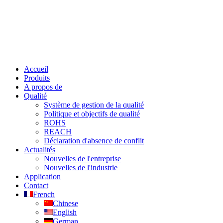
Accueil
Produits
A propos de
Qualité
Système de gestion de la qualité
Politique et objectifs de qualité
ROHS
REACH
Déclaration d'absence de conflit
Actualités
Nouvelles de l'entreprise
Nouvelles de l'industrie
Application
Contact
French
Chinese
English
German