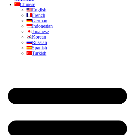
Chinese
English
French
German
Indonesian
Japanese
Korean
Russian
Spanish
Turkish