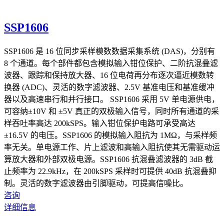
SSP1606
SSP1606 是 16 位同步采样模数数据采集系统 (DAS)，分别有
8 个通道。每个部件都包含模拟输入钳位保护、二阶抗混叠滤
波器、跟踪和保持放大器、16 位电荷再分布逐次逼近模数转
换器 (ADC)、灵活的数字滤波器、2.5V 基准电压和基准缓冲
器以及高速串行和并行接口。 SSP1606 采用 5V 单电源供电，
可容纳±10V 和 ±5V 真正的双极输入信号，同时所有通道的采
样吞吐率高达 200kSPS。输入钳位保护电路可承受高达
±16.5V 的电压。SSP1606 的模拟输入阻抗为 1MΩ，与采样频
率无关。单电源工作、片上滤波和高输入阻抗使其无需驱动运
算放大器和外部双极电源。SSP1606 抗混叠滤波器的 3dB 截
止频率为 22.9kHz，在 200kSPS 采样时可提供 40dB 抗混叠抑
制。灵活的数字滤波器由引脚驱动，可提高信噪比。
咨询
详细信息