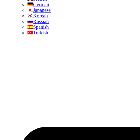
German
Japanese
Korean
Russian
Spanish
Turkish