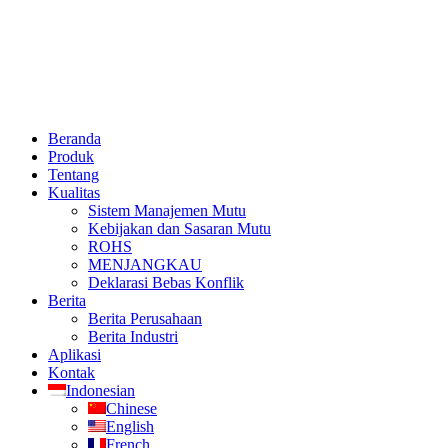
Beranda
Produk
Tentang
Kualitas
Sistem Manajemen Mutu
Kebijakan dan Sasaran Mutu
ROHS
MENJANGKAU
Deklarasi Bebas Konflik
Berita
Berita Perusahaan
Berita Industri
Aplikasi
Kontak
Indonesian
Chinese
English
French