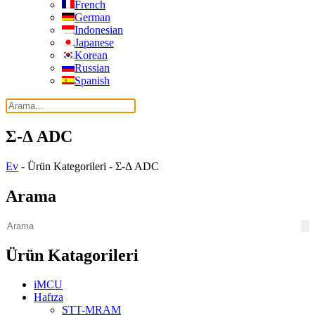
French
German
Indonesian
Japanese
Korean
Russian
Spanish
Σ-Δ ADC
Ev
-
Ürün Kategorileri
-
Σ-Δ ADC
Arama
Ürün Katagorileri
iMCU
Hafıza
STT-MRAM