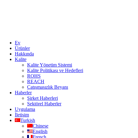
Ev
Ürünler
Hakkında
Kalite
Kalite Yönetim Sistemi
Kalite Politikası ve Hedefleri
ROHS
REACH
Çatışmasızlık Beyanı
Haberler
Şirket Haberleri
Sektörel Haberler
Uygulama
İletişim
Turkish
Chinese
English
French