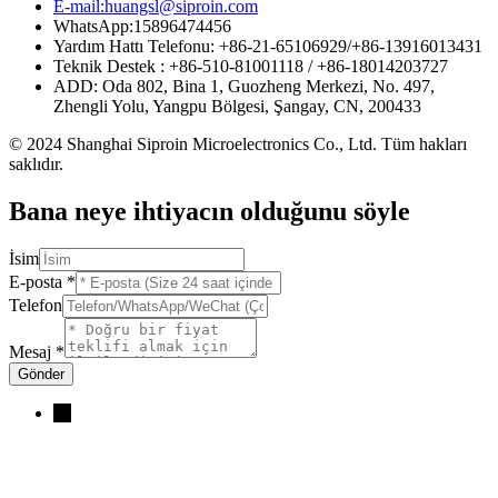
E-mail:huangsl@siproin.com
WhatsApp:15896474456
Yardım Hattı Telefonu: +86-21-65106929/+86-13916013431
Teknik Destek : +86-510-81001118 / +86-18014203727
ADD: Oda 802, Bina 1, Guozheng Merkezi, No. 497,
Zhengli Yolu, Yangpu Bölgesi, Şangay, CN, 200433
© 2024 Shanghai Siproin Microelectronics Co., Ltd. Tüm hakları
saklıdır.
Bana neye ihtiyacın olduğunu söyle
İsim
E-posta
*
Telefon
Mesaj
*
Gönder
→