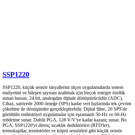
SSP1220
SSP1220, küçük sensör sinyallerini ölçen uygulamalarda sistem
maliyetini ve bileşen sayısını azaltmak için birçok entegre özellik
sunan hassas, 24 bit, analogdan dijitale dönüştürücüdür (ADC).
Cihaz, saniyede 2000 örneğe (SPS) kadar veri hızlarında tek çevrim
çökeltme ile dönüşümler gerçekleştirebilir. Dijital filtre, 20 SPS'de
gürültülü endüstriyel uygulamalar için eşzamanlı 50-Hz ve 60-Hz
reddetme sunar. Dahili PGA, 128 V/V'ye kadar kazanç sunar. Bu
PGA, SSP1220'yi direnç sıcaklık dedektörleri (RTD'ler),
termokupllar, termistörler ve köprü sensörleri gibi küçük sensör