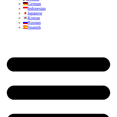
German
Indonesian
Japanese
Korean
Russian
Spanish