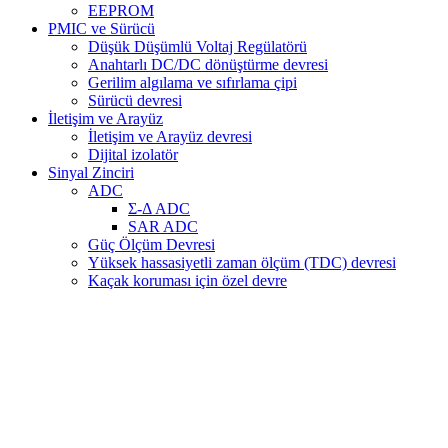
EEPROM
PMIC ve Sürücü
Düşük Düşümlü Voltaj Regülatörü
Anahtarlı DC/DC dönüştürme devresi
Gerilim algılama ve sıfırlama çipi
Sürücü devresi
İletişim ve Arayüz
İletişim ve Arayüz devresi
Dijital izolatör
Sinyal Zinciri
ADC
Σ-Δ ADC
SAR ADC
Güç Ölçüm Devresi
Yüksek hassasiyetli zaman ölçüm (TDC) devresi
Kaçak koruması için özel devre