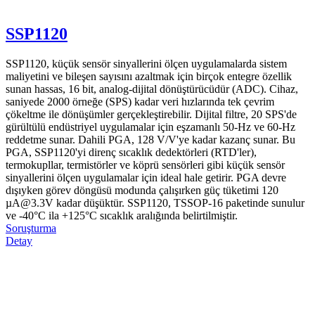
SSP1120
SSP1120, küçük sensör sinyallerini ölçen uygulamalarda sistem
maliyetini ve bileşen sayısını azaltmak için birçok entegre özellik
sunan hassas, 16 bit, analog-dijital dönüştürücüdür (ADC). Cihaz,
saniyede 2000 örneğe (SPS) kadar veri hızlarında tek çevrim
çökeltme ile dönüşümler gerçekleştirebilir. Dijital filtre, 20 SPS'de
gürültülü endüstriyel uygulamalar için eşzamanlı 50-Hz ve 60-Hz
reddetme sunar. Dahili PGA, 128 V/V'ye kadar kazanç sunar. Bu
PGA, SSP1120'yi direnç sıcaklık dedektörleri (RTD'ler),
termokupllar, termistörler ve köprü sensörleri gibi küçük sensör
sinyallerini ölçen uygulamalar için ideal hale getirir. PGA devre
dışıyken görev döngüsü modunda çalışırken güç tüketimi 120
µA@3.3V kadar düşüktür. SSP1120, TSSOP-16 paketinde sunulur
ve -40°C ila +125°C sıcaklık aralığında belirtilmiştir.
Soruşturma
Detay