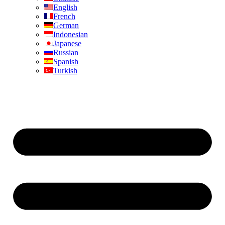
English
French
German
Indonesian
Japanese
Russian
Spanish
Turkish